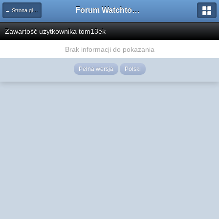
Forum Watchtower
← Strona główna
Zawartość użytkownika tom13ek
Brak informacji do pokazania
Pełna wersja
Polski