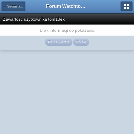
Forum Watchtower
← Strona główna
Zawartość użytkownika tom13ek
Brak informacji do pokazania
Pełna wersja
Polski