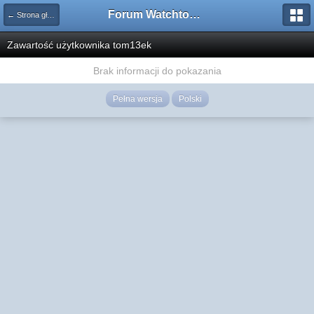
Forum Watchtower
← Strona główna
Zawartość użytkownika tom13ek
Brak informacji do pokazania
Pełna wersja
Polski