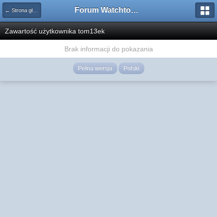
Forum Watchtower
← Strona główna
Zawartość użytkownika tom13ek
Brak informacji do pokazania
Pełna wersja
Polski