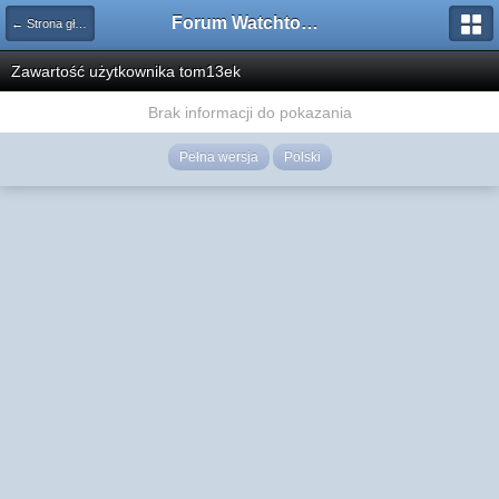
Forum Watchtower
← Strona główna
Zawartość użytkownika tom13ek
Brak informacji do pokazania
Pełna wersja
Polski