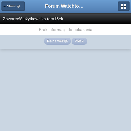
Forum Watchtower
← Strona główna
Zawartość użytkownika tom13ek
Brak informacji do pokazania
Pełna wersja
Polski