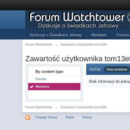
Dyskusje o Świadkach Jehowy
Members
Forums
Forum Watchtower
→
Zawartość użytkownika tom13ek
Zawartość użytkownika tom13e
Sort by
Data dodania
By content type
Forums
Brak informacji do poka
Members
Forum Watchtower
→
Zawartość użytkownika tom13ek
Change Theme
Polski
Pomoc