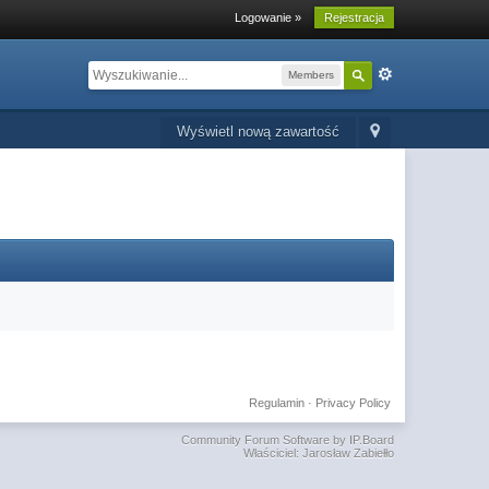
Logowanie »
Rejestracja
Members
Wyświetl nową zawartość
Regulamin
·
Privacy Policy
Community Forum Software by IP.Board
Właściciel: Jarosław Zabiełło