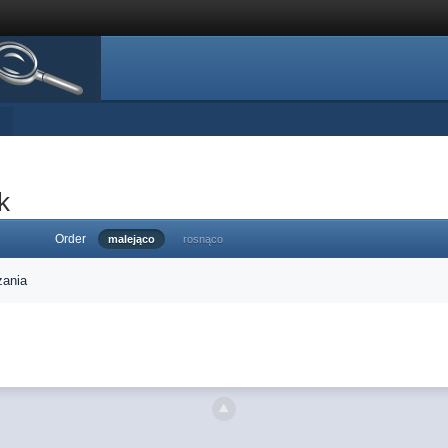
k
Order
malejąco
rosnąco
zania