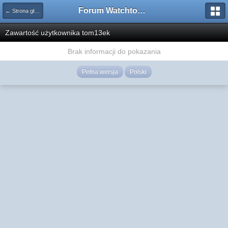
Forum Watchtower
← Strona główna
Zawartość użytkownika tom13ek
Brak informacji do pokazania
Pełna wersja
Polski