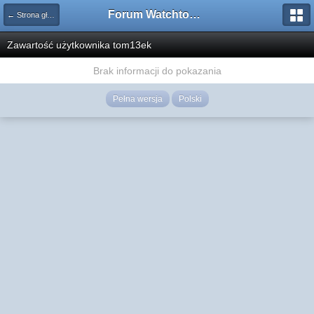
Forum Watchtower
← Strona główna
Zawartość użytkownika tom13ek
Brak informacji do pokazania
Pełna wersja
Polski