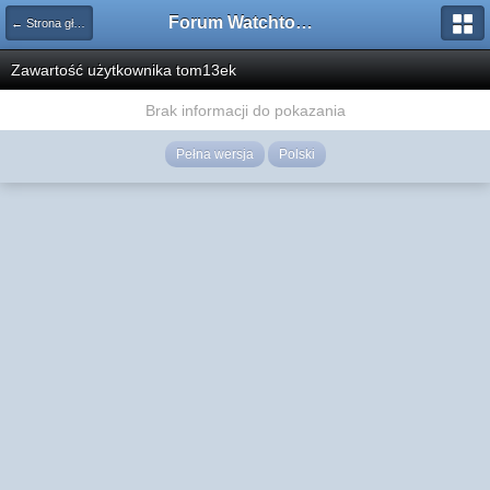
Forum Watchtower
← Strona główna
Zawartość użytkownika tom13ek
Brak informacji do pokazania
Pełna wersja
Polski