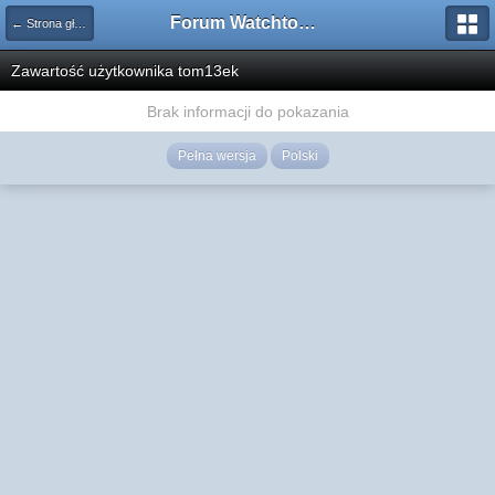
Forum Watchtower
← Strona główna
Zawartość użytkownika tom13ek
Brak informacji do pokazania
Pełna wersja
Polski