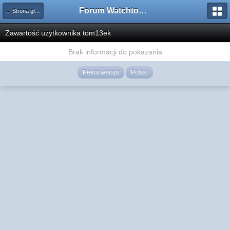
Forum Watchtower
← Strona główna
Zawartość użytkownika tom13ek
Brak informacji do pokazania
Pełna wersja
Polski