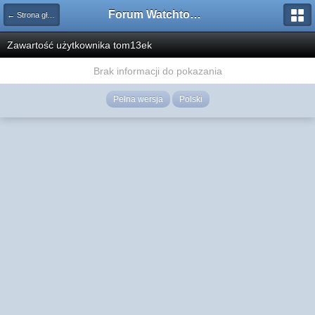
Forum Watchtower
← Strona główna
Zawartość użytkownika tom13ek
Brak informacji do pokazania
Pełna wersja
Polski