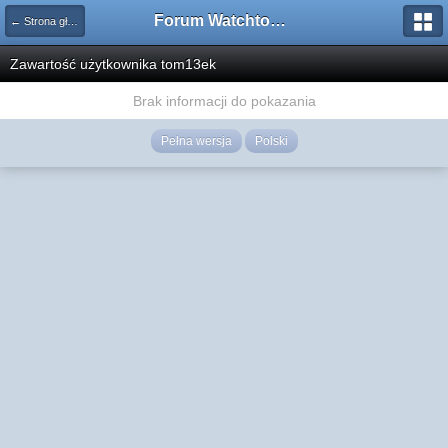
Forum Watchtower
← Strona główna
Zawartość użytkownika tom13ek
Brak informacji do pokazania
Pełna wersja
Polski