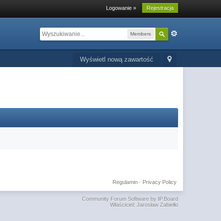
Logowanie »
Rejestracja
Members
Wyświetl nową zawartość
Regulamin
·
Privacy Policy
Community Forum Software by IP.Board
Właściciel: Jarosław Zabiełło