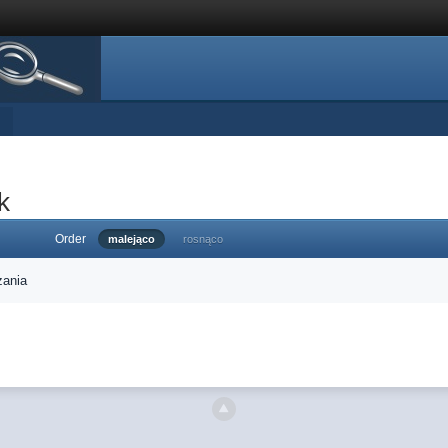
k
Order
malejąco
rosnąco
zania