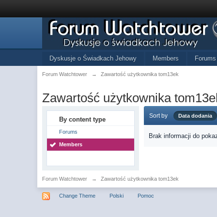
Dyskusje o Świadkach Jehowy
Members
Forums
Forum Watchtower
→
Zawartość użytkownika tom13ek
Zawartość użytkownika tom13e
Sort by
Data dodania
By content type
Forums
Brak informacji do poka
Members
Forum Watchtower
→
Zawartość użytkownika tom13ek
Change Theme
Polski
Pomoc