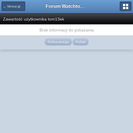
Forum Watchtower
← Strona główna
Zawartość użytkownika tom13ek
Brak informacji do pokazania
Pełna wersja
Polski