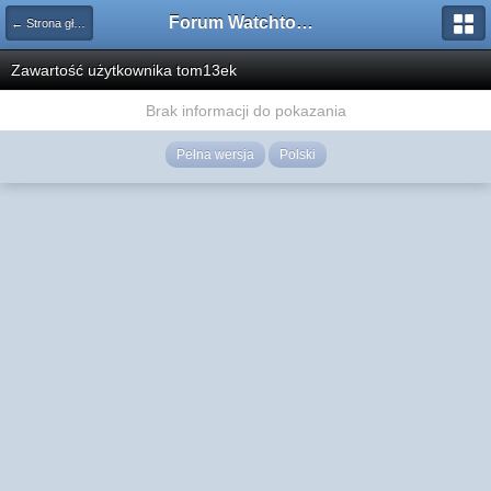
Forum Watchtower
← Strona główna
Zawartość użytkownika tom13ek
Brak informacji do pokazania
Pełna wersja
Polski