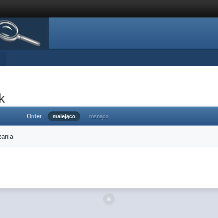
k
Order
malejąco
rosnąco
zania