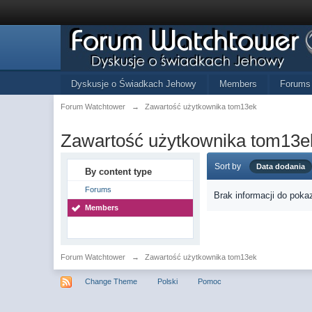
Dyskusje o Świadkach Jehowy
Members
Forums
Forum Watchtower
→
Zawartość użytkownika tom13ek
Zawartość użytkownika tom13e
Sort by
Data dodania
By content type
Forums
Brak informacji do poka
Members
Forum Watchtower
→
Zawartość użytkownika tom13ek
Change Theme
Polski
Pomoc