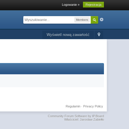
Logowanie »
Rejestracja
Members
Wyświetl nową zawartość
Regulamin
·
Privacy Policy
Community Forum Software by IP.Board
Właściciel: Jarosław Zabiełło