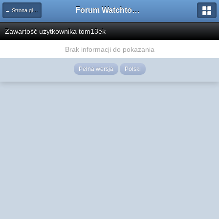
Forum Watchtower
← Strona główna
Zawartość użytkownika tom13ek
Brak informacji do pokazania
Pełna wersja
Polski