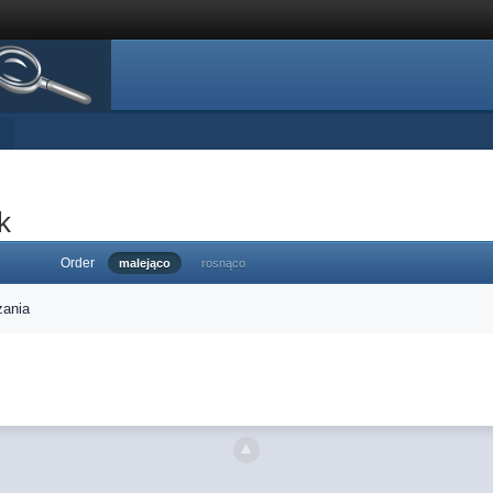
k
Order
malejąco
rosnąco
zania