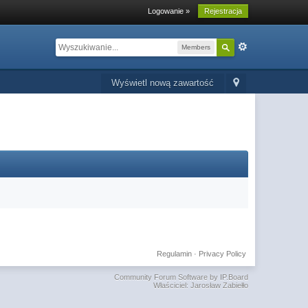
Logowanie »
Rejestracja
Members
Wyświetl nową zawartość
Regulamin
·
Privacy Policy
Community Forum Software by IP.Board
Właściciel: Jarosław Zabiełło