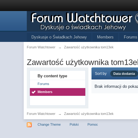
Dyskusje o Świadkach Jehowy
Members
Forums
Forum Watchtower
→
Zawartość użytkownika tom13ek
Zawartość użytkownika tom13e
Sort by
Data dodania
By content type
Forums
Brak informacji do poka
Members
Forum Watchtower
→
Zawartość użytkownika tom13ek
Change Theme
Polski
Pomoc