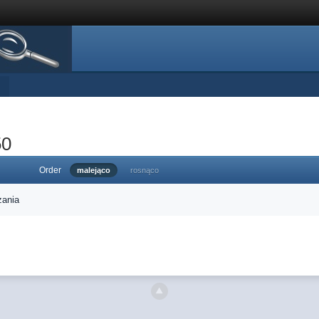
50
Order
malejąco
rosnąco
zania