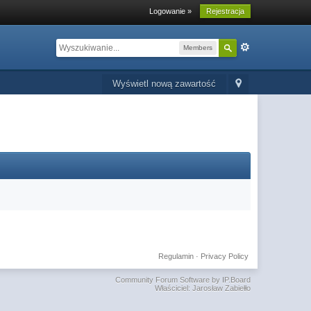
Logowanie »
Rejestracja
Members
Wyświetl nową zawartość
Regulamin
·
Privacy Policy
Community Forum Software by IP.Board
Właściciel: Jarosław Zabiełło