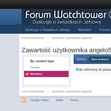
Dyskusje o Świadkach Jehowy
Members
Forums
Forum Watchtower
→
Zawartość użytkownika angelo50
Zawartość użytkownika angelo
Sort by
Data dodania
By content type
Forums
Brak informacji do poka
Members
Forum Watchtower
→
Zawartość użytkownika angelo50
Change Theme
Polski
Pomoc