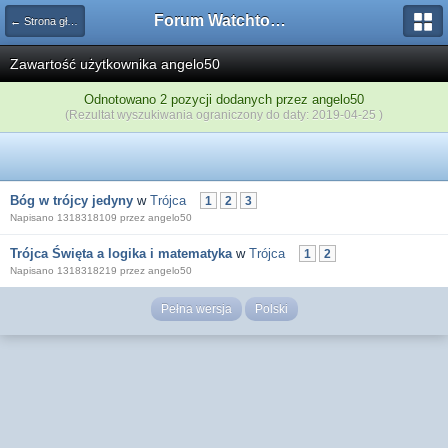
Forum Watchtower
← Strona główna
Zawartość użytkownika angelo50
Odnotowano 2 pozycji dodanych przez angelo50
(Rezultat wyszukiwania ograniczony do daty: 2019-04-25 )
Bóg w trójcy jedyny
w
Trójca
1
2
3
Napisano 1318318109 przez angelo50
Trójca Święta a logika i matematyka
w
Trójca
1
2
Napisano 1318318219 przez angelo50
Pełna wersja
Polski