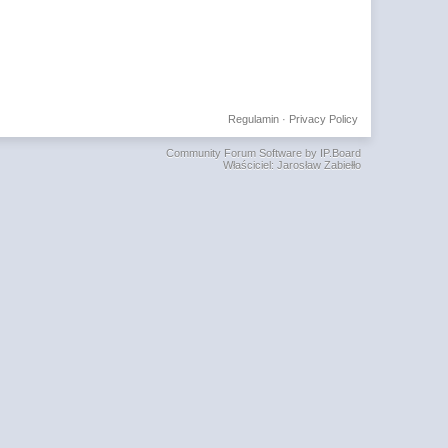
Regulamin
·
Privacy Policy
Community Forum Software by IP.Board
Właściciel: Jarosław Zabiełło