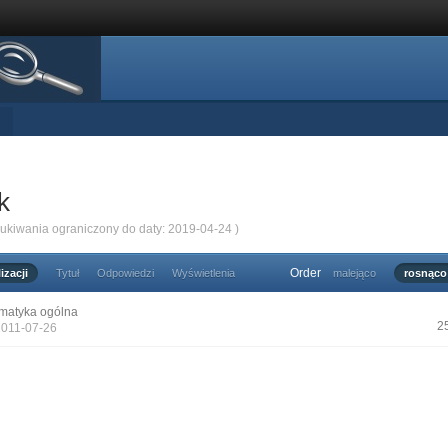
k
zukiwania ograniczony do daty: 2019-04-24 )
Order
izacji
Tytuł
Odpowiedzi
Wyświetlenia
malejąco
rosnąco
matyka ogólna
2
2011-07-26