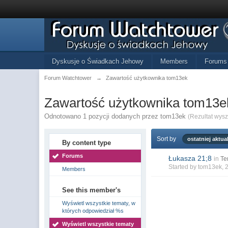
Dyskusje o Świadkach Jehowy
Members
Forums
Forum Watchtower
→
Zawartość użytkownika tom13ek
Zawartość użytkownika tom13e
Odnotowano 1 pozycji dodanych przez tom13ek
(Rezultat wys
Sort by
ostatniej aktual
By content type
Forums
Łukasza 21;8
in
Te
Started by
tom13ek
, 
Members
See this member's
Wyświetl wszystkie tematy, w
których odpowiedział %s
Wyświetl wszystkie tematy