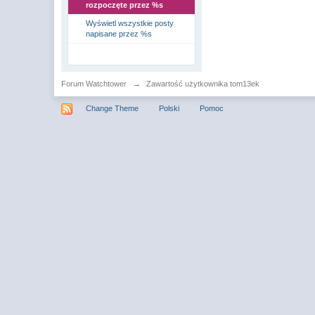
rozpoczęte przez %s
Wyświetl wszystkie posty
napisane przez %s
Forum Watchtower
→
Zawartość użytkownika tom13ek
Change Theme
Polski
Pomoc