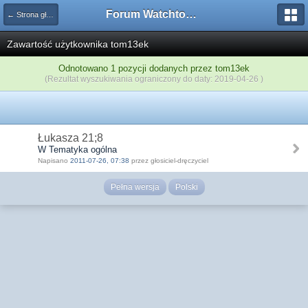
Forum Watchtower
← Strona główna
Zawartość użytkownika tom13ek
Odnotowano 1 pozycji dodanych przez tom13ek
(Rezultat wyszukiwania ograniczony do daty: 2019-04-26 )
Łukasza 21;8
W Tematyka ogólna
Napisano
2011-07-26, 07:38
przez głosiciel-dręczyciel
Pełna wersja
Polski