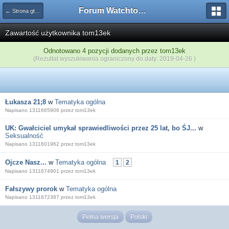
Forum Watchtower
← Strona główna
Zawartość użytkownika tom13ek
Odnotowano 4 pozycji dodanych przez tom13ek
(Rezultat wyszukiwania ograniczony do daty: 2019-04-26 )
Łukasza 21;8
w
Tematyka ogólna
Napisano 1311665906 przez tom13ek
UK: Gwałciciel umykał sprawiedliwości przez 25 lat, bo ŚJ...
w
Seksualność
Napisano 1311601962 przez tom13ek
Ojcze Nasz...
w
Tematyka ogólna
1
2
Napisano 1311674901 przez tom13ek
Fałszywy prorok
w
Tematyka ogólna
Napisano 1311672387 przez tom13ek
Pełna wersja
Polski