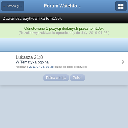
Forum Watchtower
← Strona główna
Zawartość użytkownika tom13ek
Odnotowano 1 pozycji dodanych przez tom13ek
(Rezultat wyszukiwania ograniczony do daty: 2019-04-26 )
Łukasza 21;8
W Tematyka ogólna
Napisano
2011-07-26, 07:38
przez głosiciel-dręczyciel
Pełna wersja
Polski