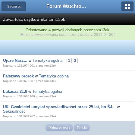
Forum Watchtower
← Strona główna
Zawartość użytkownika tom13ek
Odnotowano 4 pozycji dodanych przez tom13ek
(Rezultat wyszukiwania ograniczony do daty: 2019-04-26 )
Ojcze Nasz...
w
Tematyka ogólna
1
2
Napisano 1311674901 przez tom13ek
Fałszywy prorok
w
Tematyka ogólna
Napisano 1311672387 przez tom13ek
Łukasza 21;8
w
Tematyka ogólna
Napisano 1311665906 przez tom13ek
UK: Gwałciciel umykał sprawiedliwości przez 25 lat, bo ŚJ...
w
Seksualność
Napisano 1311601962 przez tom13ek
Pełna wersja
Polski