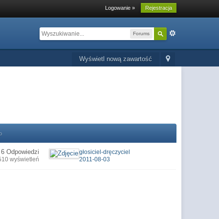
Logowanie »
Rejestracja
Forums
Wyświetl nową zawartość
o
6 Odpowiedzi
głosiciel-dręczyciel
510 wyświetleń
2011-08-03