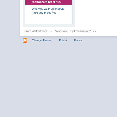
rozpoczęte przez %s
Wyświetl wszystkie posty
napisane przez %s
Forum Watchtower
→
Zawartość użytkownika tom13ek
Change Theme
Polski
Pomoc