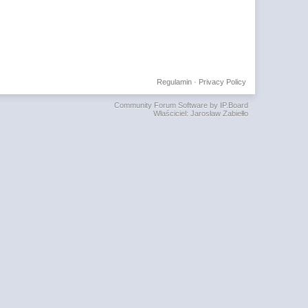
Regulamin
·
Privacy Policy
Community Forum Software by IP.Board
Właściciel: Jarosław Zabiełło