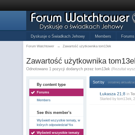
Dyskusje o Świadkach Jehowy
Members
Forums
Forum Watchtower
→
Zawartość użytkownika tom13ek
Zawartość użytkownika tom13e
Odnotowano 1 pozycji dodanych przez tom13ek
(Rezultat wys
Sort by
ostatniej aktualizac
By content type
Forums
Łukasza 21;8
in
Te
Started by
tom13ek
, 
Members
See this member's
Wyświetl wszystkie tematy, w
których odpowiedział %s
Wyświetl wszystkie tematy