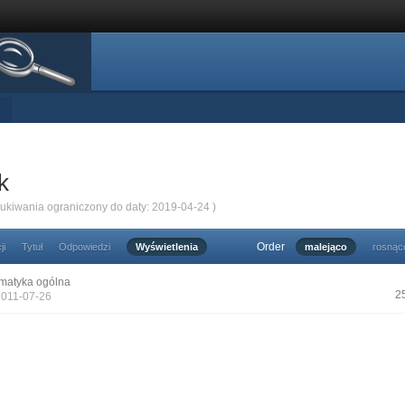
k
zukiwania ograniczony do daty: 2019-04-24 )
Order
ji
Tytuł
Odpowiedzi
Wyświetlenia
malejąco
rosnąc
matyka ogólna
2
2011-07-26