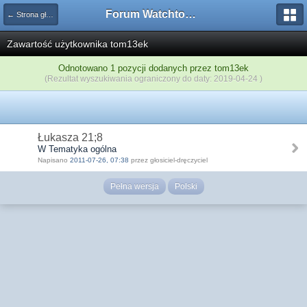
Forum Watchtower
← Strona główna
Zawartość użytkownika tom13ek
Odnotowano 1 pozycji dodanych przez tom13ek
(Rezultat wyszukiwania ograniczony do daty: 2019-04-24 )
Łukasza 21;8
W Tematyka ogólna
Napisano
2011-07-26, 07:38
przez głosiciel-dręczyciel
Pełna wersja
Polski