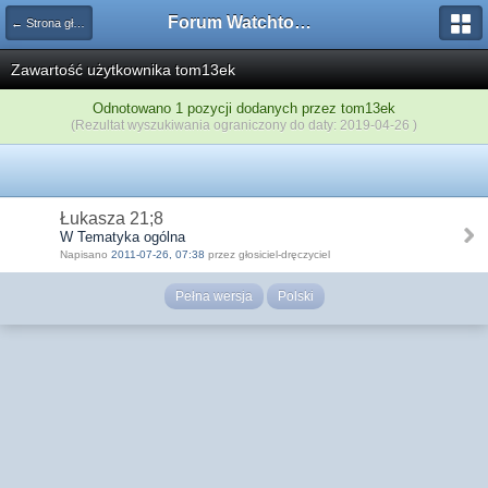
Forum Watchtower
← Strona główna
Zawartość użytkownika tom13ek
Odnotowano 1 pozycji dodanych przez tom13ek
(Rezultat wyszukiwania ograniczony do daty: 2019-04-26 )
Łukasza 21;8
W Tematyka ogólna
Napisano
2011-07-26, 07:38
przez głosiciel-dręczyciel
Pełna wersja
Polski