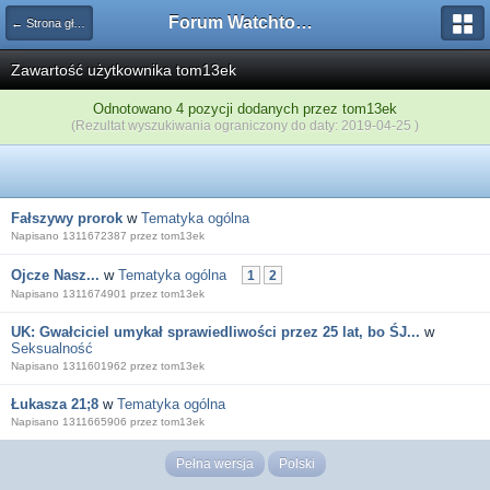
Forum Watchtower
← Strona główna
Zawartość użytkownika tom13ek
Odnotowano 4 pozycji dodanych przez tom13ek
(Rezultat wyszukiwania ograniczony do daty: 2019-04-25 )
Fałszywy prorok
w
Tematyka ogólna
Napisano 1311672387 przez tom13ek
Ojcze Nasz...
w
Tematyka ogólna
1
2
Napisano 1311674901 przez tom13ek
UK: Gwałciciel umykał sprawiedliwości przez 25 lat, bo ŚJ...
w
Seksualność
Napisano 1311601962 przez tom13ek
Łukasza 21;8
w
Tematyka ogólna
Napisano 1311665906 przez tom13ek
Pełna wersja
Polski