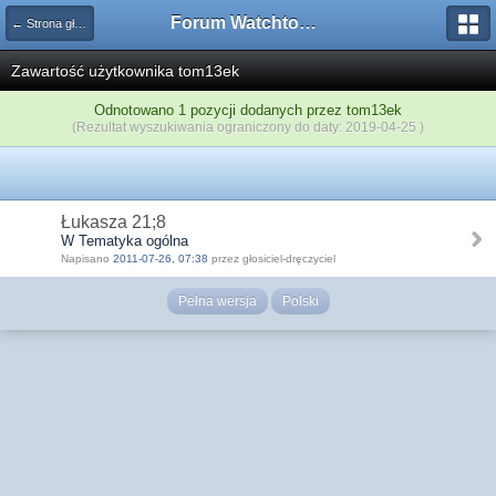
Forum Watchtower
← Strona główna
Zawartość użytkownika tom13ek
Odnotowano 1 pozycji dodanych przez tom13ek
(Rezultat wyszukiwania ograniczony do daty: 2019-04-25 )
Łukasza 21;8
W Tematyka ogólna
Napisano
2011-07-26, 07:38
przez głosiciel-dręczyciel
Pełna wersja
Polski