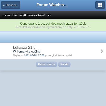
Forum Watchtower
← Strona główna
Zawartość użytkownika tom13ek
Odnotowano 1 pozycji dodanych przez tom13ek
(Rezultat wyszukiwania ograniczony do daty: 2019-04-27 )
Łukasza 21;8
W Tematyka ogólna
Napisano
2011-07-26, 07:38
przez głosiciel-dręczyciel
Pełna wersja
Polski