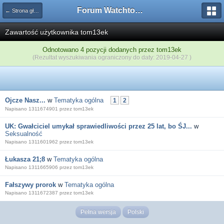
Forum Watchtower
← Strona główna
Zawartość użytkownika tom13ek
Odnotowano 4 pozycji dodanych przez tom13ek
(Rezultat wyszukiwania ograniczony do daty: 2019-04-27 )
Ojcze Nasz...
w
Tematyka ogólna
1
2
Napisano 1311674901 przez tom13ek
UK: Gwałciciel umykał sprawiedliwości przez 25 lat, bo ŚJ...
w
Seksualność
Napisano 1311601962 przez tom13ek
Łukasza 21;8
w
Tematyka ogólna
Napisano 1311665906 przez tom13ek
Fałszywy prorok
w
Tematyka ogólna
Napisano 1311672387 przez tom13ek
Pełna wersja
Polski