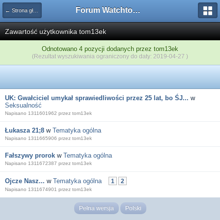
Forum Watchtower
← Strona główna
Zawartość użytkownika tom13ek
Odnotowano 4 pozycji dodanych przez tom13ek
(Rezultat wyszukiwania ograniczony do daty: 2019-04-27 )
UK: Gwałciciel umykał sprawiedliwości przez 25 lat, bo ŚJ...
w
Seksualność
Napisano 1311601962 przez tom13ek
Łukasza 21;8
w
Tematyka ogólna
Napisano 1311665906 przez tom13ek
Fałszywy prorok
w
Tematyka ogólna
Napisano 1311672387 przez tom13ek
Ojcze Nasz...
w
Tematyka ogólna
1
2
Napisano 1311674901 przez tom13ek
Pełna wersja
Polski