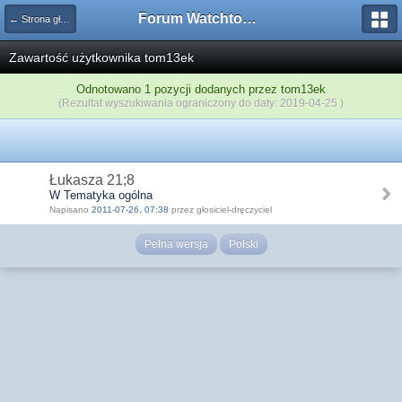
Forum Watchtower
← Strona główna
Zawartość użytkownika tom13ek
Odnotowano 1 pozycji dodanych przez tom13ek
(Rezultat wyszukiwania ograniczony do daty: 2019-04-25 )
Łukasza 21;8
W Tematyka ogólna
Napisano
2011-07-26, 07:38
przez głosiciel-dręczyciel
Pełna wersja
Polski