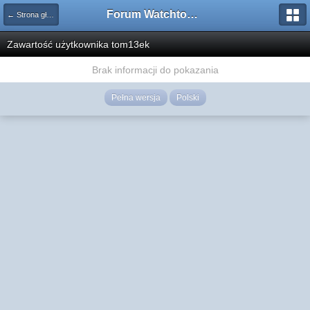
Forum Watchtower
← Strona główna
Zawartość użytkownika tom13ek
Brak informacji do pokazania
Pełna wersja
Polski