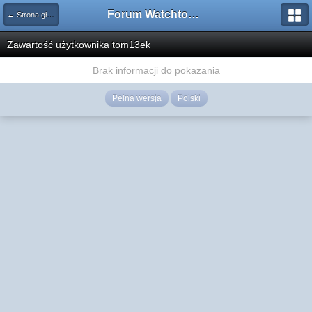
Forum Watchtower
← Strona główna
Zawartość użytkownika tom13ek
Brak informacji do pokazania
Pełna wersja
Polski