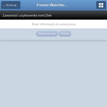
Forum Watchtower
← Strona główna
Zawartość użytkownika tom13ek
Brak informacji do pokazania
Pełna wersja
Polski