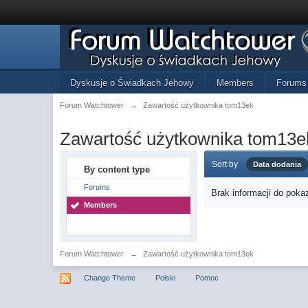
Dyskusje o Świadkach Jehowy
Members
Forums
Forum Watchtower
→
Zawartość użytkownika tom13ek
Zawartość użytkownika tom13e
Sort by
Data dodania
By content type
Forums
Brak informacji do poka
Members
Forum Watchtower
→
Zawartość użytkownika tom13ek
Change Theme
Polski
Pomoc