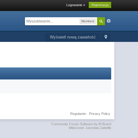
Logowanie »
Rejestracja
Members
Wyświetl nową zawartość
Regulamin
·
Privacy Policy
Community Forum Software by IP.Board
Właściciel: Jarosław Zabiełło