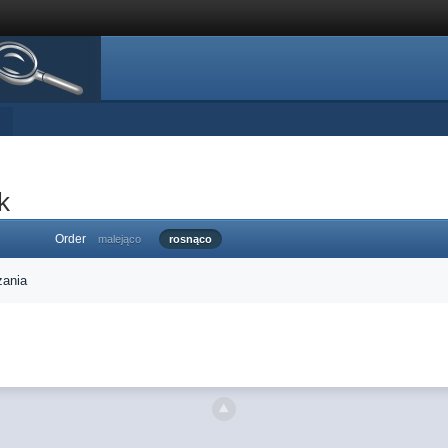
k
Order
malejąco
rosnąco
zania