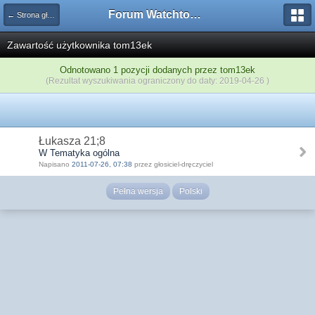
Forum Watchtower
← Strona główna
Zawartość użytkownika tom13ek
Odnotowano 1 pozycji dodanych przez tom13ek
(Rezultat wyszukiwania ograniczony do daty: 2019-04-26 )
Łukasza 21;8
W Tematyka ogólna
Napisano
2011-07-26, 07:38
przez głosiciel-dręczyciel
Pełna wersja
Polski