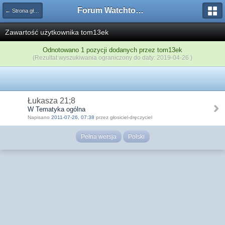
Forum Watchtower
← Strona główna
Zawartość użytkownika tom13ek
Odnotowano 1 pozycji dodanych przez tom13ek
(Rezultat wyszukiwania ograniczony do daty: 2019-04-26 )
Łukasza 21;8
W Tematyka ogólna
Napisano
2011-07-26, 07:38
przez głosiciel-dręczyciel
Pełna wersja
Polski