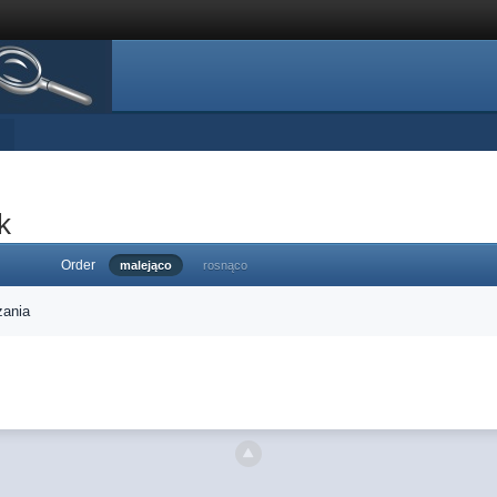
k
Order
malejąco
rosnąco
zania