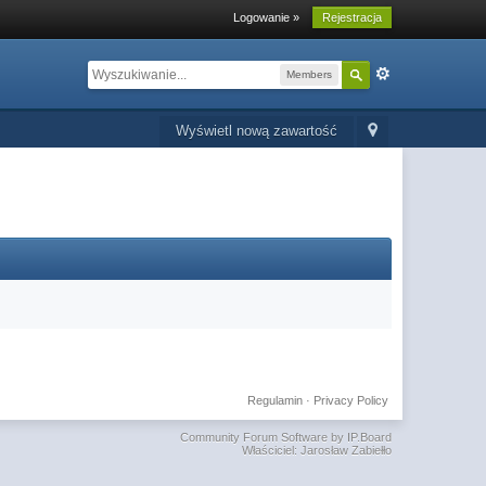
Logowanie »
Rejestracja
Members
Wyświetl nową zawartość
Regulamin
·
Privacy Policy
Community Forum Software by IP.Board
Właściciel: Jarosław Zabiełło