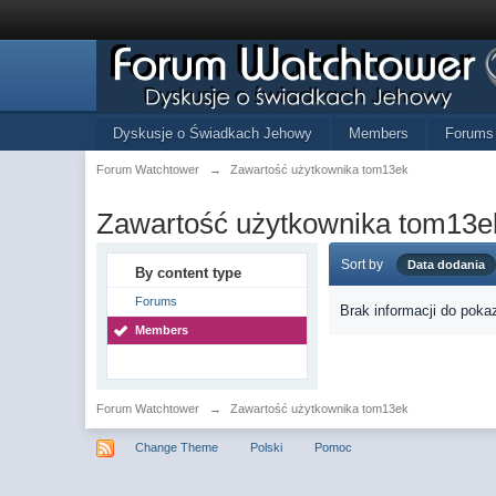
Dyskusje o Świadkach Jehowy
Members
Forums
Forum Watchtower
→
Zawartość użytkownika tom13ek
Zawartość użytkownika tom13e
Sort by
Data dodania
By content type
Forums
Brak informacji do poka
Members
Forum Watchtower
→
Zawartość użytkownika tom13ek
Change Theme
Polski
Pomoc