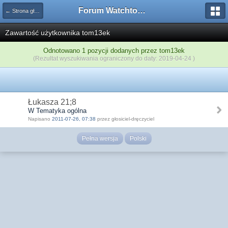
Forum Watchtower
← Strona główna
Zawartość użytkownika tom13ek
Odnotowano 1 pozycji dodanych przez tom13ek
(Rezultat wyszukiwania ograniczony do daty: 2019-04-24 )
Łukasza 21;8
W Tematyka ogólna
Napisano
2011-07-26, 07:38
przez głosiciel-dręczyciel
Pełna wersja
Polski