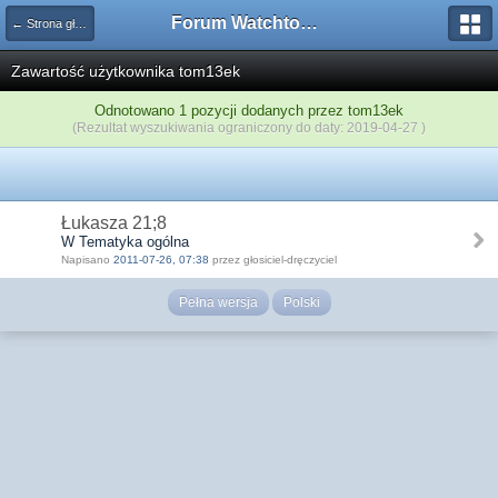
Forum Watchtower
← Strona główna
Zawartość użytkownika tom13ek
Odnotowano 1 pozycji dodanych przez tom13ek
(Rezultat wyszukiwania ograniczony do daty: 2019-04-27 )
Łukasza 21;8
W Tematyka ogólna
Napisano
2011-07-26, 07:38
przez głosiciel-dręczyciel
Pełna wersja
Polski