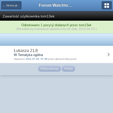
Forum Watchtower
← Strona główna
Zawartość użytkownika tom13ek
Odnotowano 1 pozycji dodanych przez tom13ek
(Rezultat wyszukiwania ograniczony do daty: 2019-04-25 )
Łukasza 21;8
W Tematyka ogólna
Napisano
2011-07-26, 07:38
przez głosiciel-dręczyciel
Pełna wersja
Polski