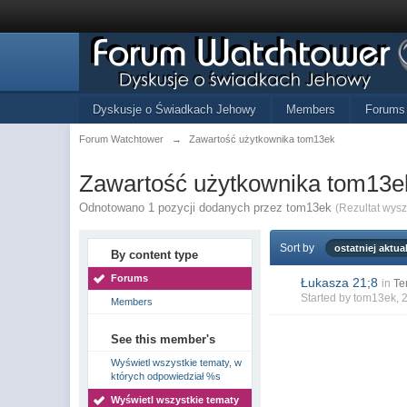
Dyskusje o Świadkach Jehowy
Members
Forums
Forum Watchtower
→
Zawartość użytkownika tom13ek
Zawartość użytkownika tom13e
Odnotowano 1 pozycji dodanych przez tom13ek
(Rezultat wys
Sort by
ostatniej aktual
By content type
Forums
Łukasza 21;8
in
Te
Started by
tom13ek
, 
Members
See this member's
Wyświetl wszystkie tematy, w
których odpowiedział %s
Wyświetl wszystkie tematy