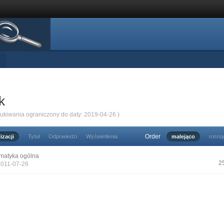
k
zukiwania ograniczony do daty: 2019-04-26 )
Order
izacji
Tytuł
Odpowiedzi
Wyświetlenia
malejąco
rosną
matyka ogólna
2
2011-07-26