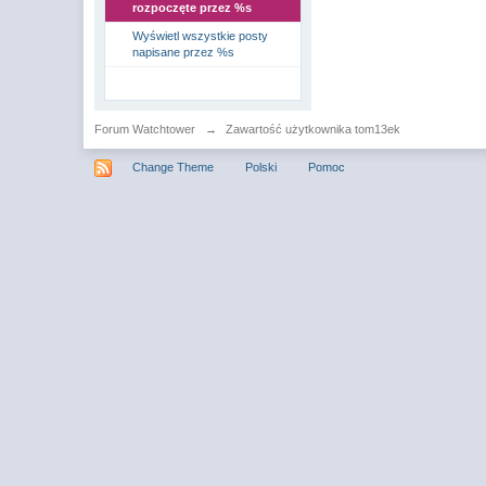
rozpoczęte przez %s
Wyświetl wszystkie posty
napisane przez %s
Forum Watchtower
→
Zawartość użytkownika tom13ek
Change Theme
Polski
Pomoc