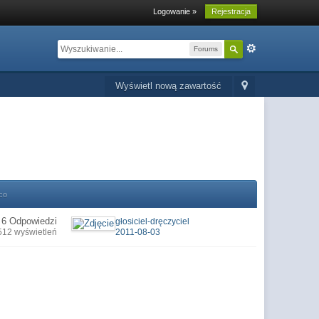
Logowanie »
Rejestracja
Forums
Wyświetl nową zawartość
co
6 Odpowiedzi
głosiciel-dręczyciel
512 wyświetleń
2011-08-03