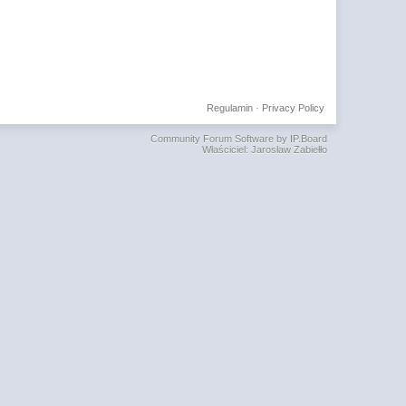
Regulamin
·
Privacy Policy
Community Forum Software by IP.Board
Właściciel: Jarosław Zabiełło