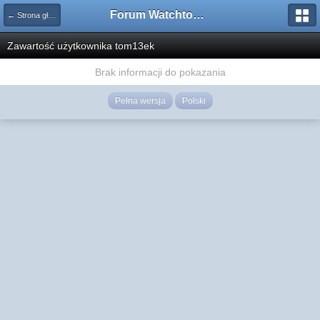
Forum Watchtower
← Strona główna
Zawartość użytkownika tom13ek
Brak informacji do pokazania
Pełna wersja
Polski