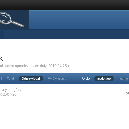
k
zukiwania ograniczony do daty: 2019-04-25 )
Order
ji
Tytuł
Odpowiedzi
Wyświetlenia
malejąco
rosnąc
matyka ogólna
2
2011-07-26