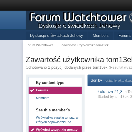
Dyskusje o Świadkach Jehowy
Members
Forums
Forum Watchtower
→
Zawartość użytkownika tom13ek
Zawartość użytkownika tom13e
Odnotowano 1 pozycji dodanych przez tom13ek
(Rezultat wys
Sort by
ostatniej aktualizac
By content type
Forums
Łukasza 21;8
in
Te
Started by
tom13ek
, 
Members
See this member's
Wyświetl wszystkie tematy, w
których odpowiedział %s
Wyświetl wszystkie tematy