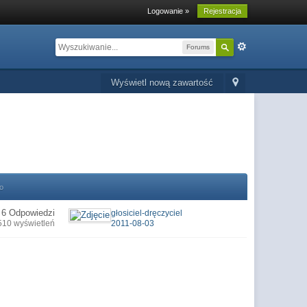
Logowanie »
Rejestracja
Forums
Wyświetl nową zawartość
o
6 Odpowiedzi
głosiciel-dręczyciel
510 wyświetleń
2011-08-03