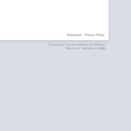
Regulamin
·
Privacy Policy
Community Forum Software by IP.Board
Właściciel: Jarosław Zabiełło