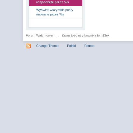
rozpoczęte przez %s
Wyświetl wszystkie posty
napisane przez %s
Forum Watchtower
→
Zawartość użytkownika tom13ek
Change Theme
Polski
Pomoc