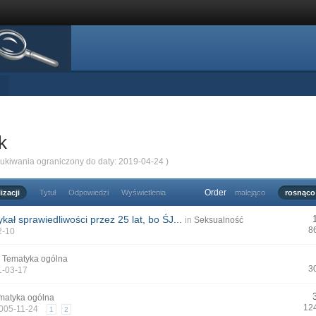
k
zukiwania ograniczony do daty: 2019-04-24 )
Order
izacji
Tytuł
Odpowiedzi
Wyświetlenia
malejąco
rosnąco
kał sprawiedliwości przez 25 lat, bo ŚJ...
in
Seksualność
8
2-10
n
Tematyka ogólna
3
1-03-17
matyka ogólna
12
2005-11-24
1
2