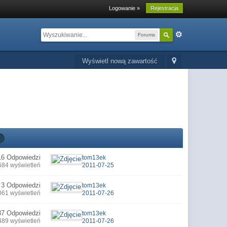
Logowanie »
Rejestracja
Forums
Wyświetl nową zawartość
16 Odpowiedzi
tom13ek
684 wyświetleń
2011-07-25
3 Odpowiedzi
tom13ek
061 wyświetleń
2011-07-26
37 Odpowiedzi
tom13ek
489 wyświetleń
2011-07-26