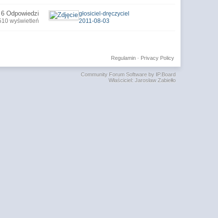
6 Odpowiedzi
głosiciel-dręczyciel
510 wyświetleń
2011-08-03
Regulamin
·
Privacy Policy
Community Forum Software by IP.Board
Właściciel: Jarosław Zabiełło