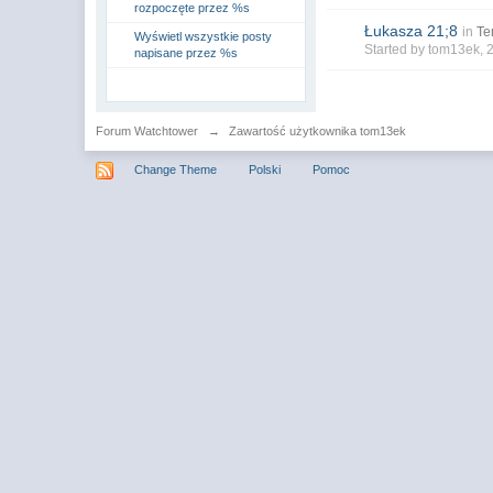
rozpoczęte przez %s
Łukasza 21;8
in
Te
Wyświetl wszystkie posty
Started by
tom13ek
, 
napisane przez %s
Forum Watchtower
→
Zawartość użytkownika tom13ek
Change Theme
Polski
Pomoc