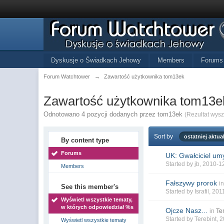
Dyskusje o Świadkach Jehowy
Members
Forums
Forum Watchtower
→
Zawartość użytkownika tom13ek
Zawartość użytkownika tom13e
Odnotowano 4 pozycji dodanych przez tom13ek
(Rezultat wys
Sort by
ostatniej aktual
By content type
Forums
UK: Gwałciciel umy
Started by
jb
, 2010-1
Members
Fałszywy prorok
i
See this member's
Started by
Israfil
, 201
Wyświetl wszystkie tematy,
w których odpowiedział %s
Ojcze Nasz...
in
Te
Started by
Terebint
, 
Wyświetl wszystkie tematy